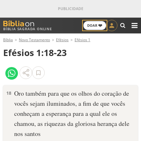
❤️
DOAR
BÍBLIA SAGRADA ONLINE
M
Bíblia
Novo Testamento
Efésios
Efésios 1
ANTIGO TESTAMENTO
Efésios 1:18-23
NOVO TESTAMENTO
VERSÍCULOS
VERSÍCULO DO DIA
Oro também para que os olhos do coração de
18
vocês sejam iluminados, a fim de que vocês
PALAVRA DO DIA
conheçam a esperança para a qual ele os
SALMO DO DIA
chamou, as riquezas da gloriosa herança dele
nos santos
DEVOCIONAL DIÁRIO