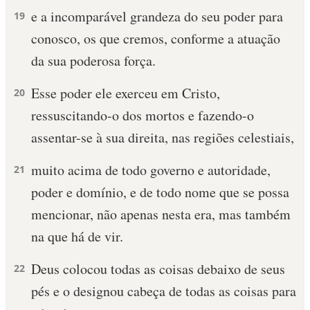
e a incomparável grandeza do seu poder para
19
10 MANDAMENTOS
conosco, os que cremos, conforme a atuação
da sua poderosa força.
ESTUDOS BÍBLICOS
Esse poder ele exerceu em Cristo,
20
ESBOÇOS DE PREGAÇÃO
ressuscitando-o dos mortos e fazendo-o
TEMAS
assentar-se à sua direita, nas regiões celestiais,
PERGUNTE À BÍBLIA
muito acima de todo governo e autoridade,
21
IA
poder e domínio, e de todo nome que se possa
TERMO BÍBLICO
JOGOS
mencionar, não apenas nesta era, mas também
na que há de vir.
QUEM SOMOS
Deus colocou todas as coisas debaixo de seus
22
LOJA BÍBLIAON
pés e o designou cabeça de todas as coisas para