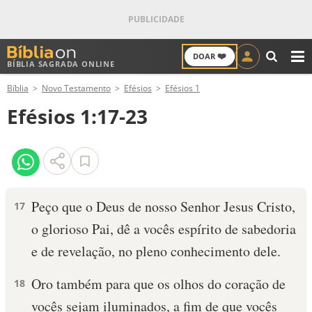
❤️
DOAR
BÍBLIA SAGRADA ONLINE
M
Bíblia
Novo Testamento
Efésios
Efésios 1
ANTIGO TESTAMENTO
Efésios 1:17-23
NOVO TESTAMENTO
VERSÍCULOS
VERSÍCULO DO DIA
Peço que o Deus de nosso Senhor Jesus Cristo,
17
o glorioso Pai, dê a vocês espírito de sabedoria
PALAVRA DO DIA
e de revelação, no pleno conhecimento dele.
SALMO DO DIA
Oro também para que os olhos do coração de
18
DEVOCIONAL DIÁRIO
vocês sejam iluminados, a fim de que vocês