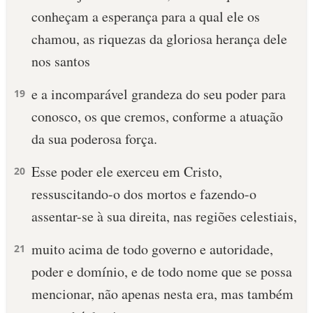
conheçam a esperança para a qual ele os
10 MANDAMENTOS
chamou, as riquezas da gloriosa herança dele
nos santos
ESTUDOS BÍBLICOS
e a incomparável grandeza do seu poder para
19
ESBOÇOS DE PREGAÇÃO
conosco, os que cremos, conforme a atuação
TEMAS
da sua poderosa força.
PERGUNTE À BÍBLIA
Esse poder ele exerceu em Cristo,
20
IA
ressuscitando-o dos mortos e fazendo-o
TERMO BÍBLICO
JOGOS
assentar-se à sua direita, nas regiões celestiais,
QUEM SOMOS
muito acima de todo governo e autoridade,
21
poder e domínio, e de todo nome que se possa
LOJA BÍBLIAON
mencionar, não apenas nesta era, mas também