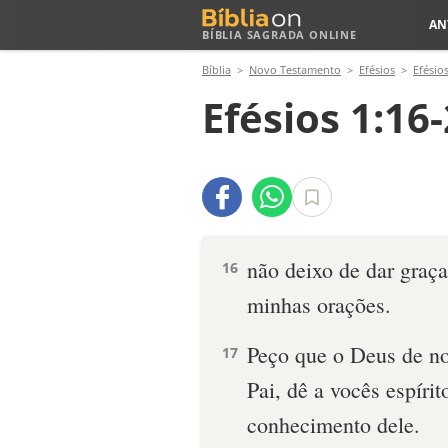
AN
BÍBLIA SAGRADA ONLINE
Bíblia
Novo Testamento
Efésios
Efésios
Efésios 1:16
não deixo de dar graç
16
minhas orações.
Peço que o Deus de no
17
Pai, dê a vocês espíri
conhecimento dele.