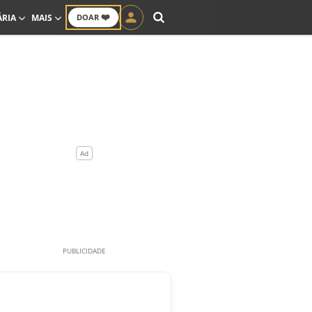
❤️
ÁRIA
MAIS
DOAR