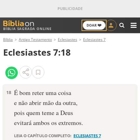
❤️
DOAR
BÍBLIA SAGRADA ONLINE
M
Bíblia
Antigo Testamento
Eclesiastes
Eclesiastes 7
ANTIGO TESTAMENTO
Eclesiastes 7:18
NOVO TESTAMENTO
VERSÍCULOS
VERSÍCULO DO DIA
É bom reter uma coisa
18
e não abrir mão da outra,
PALAVRA DO DIA
pois quem teme a Deus
SALMO DO DIA
evitará ambos os extremos.
DEVOCIONAL DIÁRIO
LEIA O CAPÍTULO COMPLETO:
ECLESIASTES 7