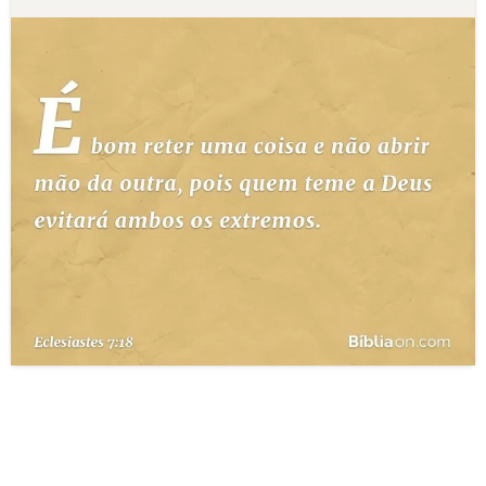
10 MANDAMENTOS
ESTUDOS BÍBLICOS
ESBOÇOS DE PREGAÇÃO
TEMAS
PERGUNTE À BÍBLIA
IA
TERMO BÍBLICO
JOGOS
QUEM SOMOS
LOJA BÍBLIAON