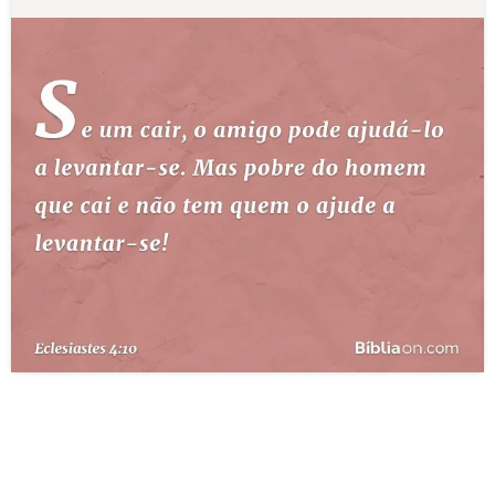
10 MANDAMENTOS
ESTUDOS BÍBLICOS
ESBOÇOS DE PREGAÇÃO
TEMAS
PERGUNTE À BÍBLIA
IA
TERMO BÍBLICO
JOGOS
QUEM SOMOS
LOJA BÍBLIAON