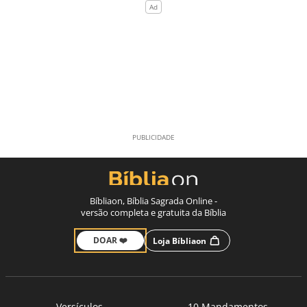
Bíbliaon, Bíblia Sagrada Online -
versão completa e gratuita da Bíblia
DOAR ❤️
Loja Bíbliaon
Versículos
10 Mandamentos