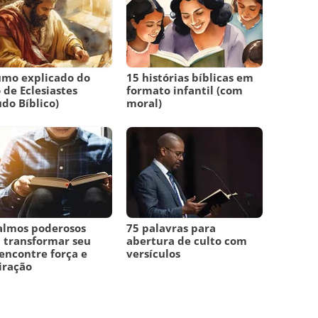
umo explicado do
15 histórias bíblicas em
o de Eclesiastes
formato infantil (com
udo Bíblico)
moral)
almos poderosos
75 palavras para
 transformar seu
abertura de culto com
 encontre força e
versículos
iração