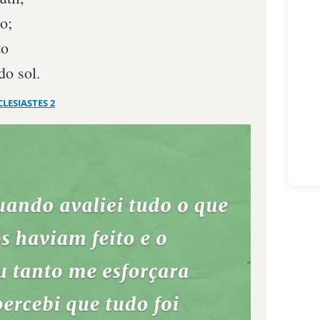
to;
to
do sol.
CLESIASTES 2