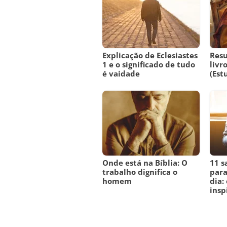
Explicação de Eclesiastes
Res
1 e o significado de tudo
livr
é vaidade
(Est
Onde está na Bíblia: O
11 s
trabalho dignifica o
para
homem
dia:
insp