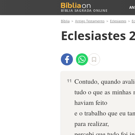
AN
BÍBLIA SAGRADA ONLINE
Bíblia
Antigo Testamento
Eclesiastes
Ec
Eclesiastes 
Contudo, quando avali
11
tudo o que as minhas
haviam feito
e o trabalho que eu ta
para realizar,
percebi que tudo foi in