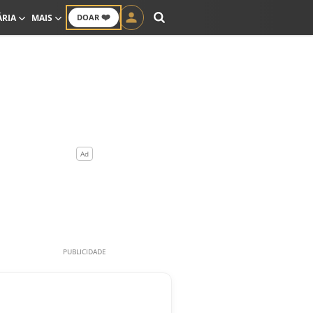
❤️
ÁRIA
MAIS
DOAR