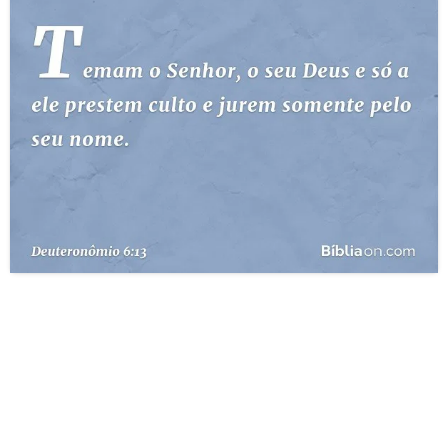
10 MANDAMENTOS
ESTUDOS BÍBLICOS
ESBOÇOS DE PREGAÇÃO
TEMAS
PERGUNTE À BÍBLIA
IA
TERMO BÍBLICO
JOGOS
QUEM SOMOS
LOJA BÍBLIAON