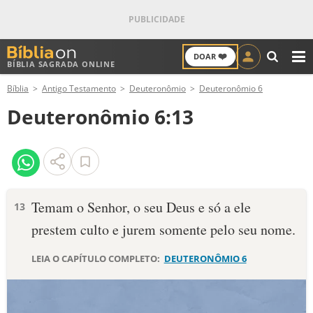
❤️
DOAR
BÍBLIA SAGRADA ONLINE
M
Bíblia
Antigo Testamento
Deuteronômio
Deuteronômio 6
ANTIGO TESTAMENTO
Deuteronômio 6:13
NOVO TESTAMENTO
VERSÍCULOS
VERSÍCULO DO DIA
Temam o Senhor, o seu Deus e só a ele
13
prestem culto e jurem somente pelo seu nome.
PALAVRA DO DIA
LEIA O CAPÍTULO COMPLETO:
DEUTERONÔMIO 6
SALMO DO DIA
DEVOCIONAL DIÁRIO