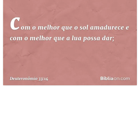
10 MANDAMENTOS
ESTUDOS BÍBLICOS
ESBOÇOS DE PREGAÇÃO
TEMAS
PERGUNTE À BÍBLIA
IA
TERMO BÍBLICO
JOGOS
QUEM SOMOS
LOJA BÍBLIAON