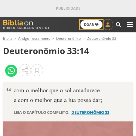
❤️
DOAR
BÍBLIA SAGRADA ONLINE
M
Bíblia
Antigo Testamento
Deuteronômio
Deuteronômio 33
ANTIGO TESTAMENTO
Deuteronômio 33:14
NOVO TESTAMENTO
VERSÍCULOS
VERSÍCULO DO DIA
com o melhor que o sol amadurece
14
e com o melhor que a lua possa dar;
PALAVRA DO DIA
LEIA O CAPÍTULO COMPLETO:
DEUTERONÔMIO 33
SALMO DO DIA
DEVOCIONAL DIÁRIO