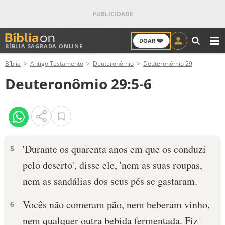
❤️
DOAR
BÍBLIA SAGRADA ONLINE
M
Bíblia
Antigo Testamento
Deuteronômio
Deuteronômio 29
ANTIGO TESTAMENTO
Deuteronômio 29:5-6
NOVO TESTAMENTO
VERSÍCULOS
VERSÍCULO DO DIA
'Durante os quarenta anos em que os conduzi
5
pelo deserto', disse ele, 'nem as suas roupas,
PALAVRA DO DIA
nem as sandálias dos seus pés se gastaram.
SALMO DO DIA
Vocês não comeram pão, nem beberam vinho,
6
DEVOCIONAL DIÁRIO
nem qualquer outra bebida fermentada. Fiz