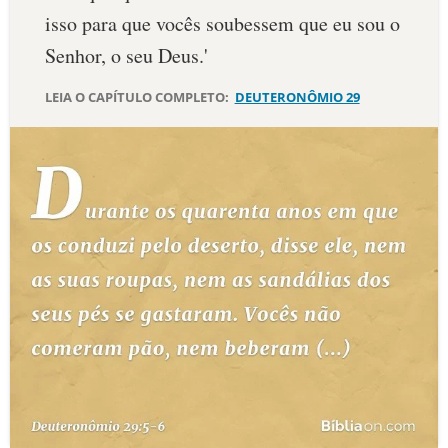
isso para que vocês soubessem que eu sou o
10 MANDAMENTOS
Senhor, o seu Deus.'
ESTUDOS BÍBLICOS
LEIA O CAPÍTULO COMPLETO:
DEUTERONÔMIO 29
ESBOÇOS DE PREGAÇÃO
TEMAS
PERGUNTE À BÍBLIA
IA
TERMO BÍBLICO
JOGOS
QUEM SOMOS
LOJA BÍBLIAON