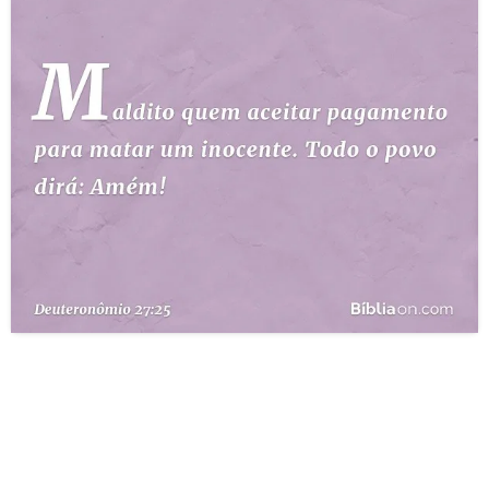
10 MANDAMENTOS
ESTUDOS BÍBLICOS
ESBOÇOS DE PREGAÇÃO
TEMAS
PERGUNTE À BÍBLIA
IA
TERMO BÍBLICO
JOGOS
QUEM SOMOS
LOJA BÍBLIAON