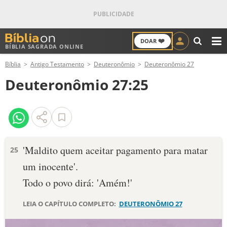
❤️
DOAR
BÍBLIA SAGRADA ONLINE
M
Bíblia
Antigo Testamento
Deuteronômio
Deuteronômio 27
ANTIGO TESTAMENTO
Deuteronômio 27:25
NOVO TESTAMENTO
VERSÍCULOS
VERSÍCULO DO DIA
'Maldito quem aceitar pagamento para matar
25
um inocente'.
PALAVRA DO DIA
Todo o povo dirá: 'Amém!'
SALMO DO DIA
LEIA O CAPÍTULO COMPLETO:
DEUTERONÔMIO 27
DEVOCIONAL DIÁRIO