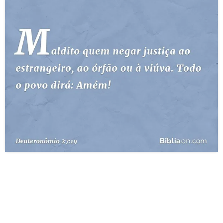
10 MANDAMENTOS
ESTUDOS BÍBLICOS
ESBOÇOS DE PREGAÇÃO
TEMAS
PERGUNTE À BÍBLIA
IA
TERMO BÍBLICO
JOGOS
QUEM SOMOS
LOJA BÍBLIAON