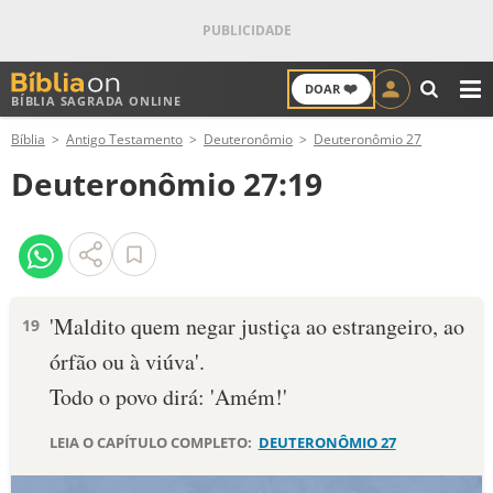
❤️
DOAR
BÍBLIA SAGRADA ONLINE
M
Bíblia
Antigo Testamento
Deuteronômio
Deuteronômio 27
ANTIGO TESTAMENTO
Deuteronômio 27:19
NOVO TESTAMENTO
VERSÍCULOS
VERSÍCULO DO DIA
'Maldito quem negar justiça ao estrangeiro, ao
19
órfão ou à viúva'.
PALAVRA DO DIA
Todo o povo dirá: 'Amém!'
SALMO DO DIA
LEIA O CAPÍTULO COMPLETO:
DEUTERONÔMIO 27
DEVOCIONAL DIÁRIO