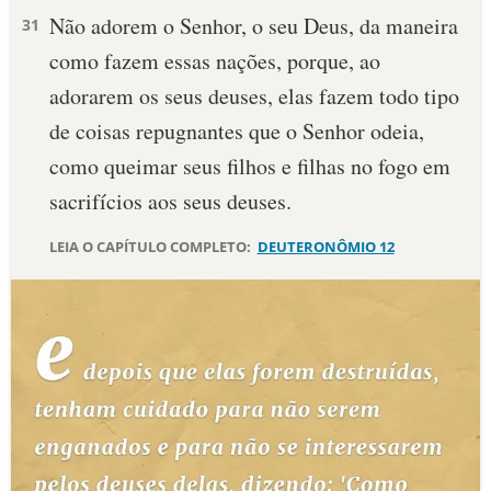
Não adorem o Senhor, o seu Deus, da maneira
31
10 MANDAMENTOS
como fazem essas nações, porque, ao
adorarem os seus deuses, elas fazem todo tipo
ESTUDOS BÍBLICOS
de coisas repugnantes que o Senhor odeia,
ESBOÇOS DE PREGAÇÃO
como queimar seus filhos e filhas no fogo em
sacrifícios aos seus deuses.
TEMAS
LEIA O CAPÍTULO COMPLETO:
DEUTERONÔMIO 12
PERGUNTE À BÍBLIA
IA
TERMO BÍBLICO
JOGOS
QUEM SOMOS
LOJA BÍBLIAON