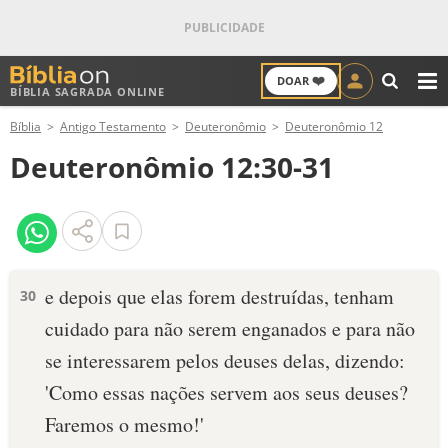
❤️
DOAR
BÍBLIA SAGRADA ONLINE
M
Bíblia
Antigo Testamento
Deuteronômio
Deuteronômio 12
ANTIGO TESTAMENTO
Deuteronômio 12:30-31
NOVO TESTAMENTO
VERSÍCULOS
VERSÍCULO DO DIA
e depois que elas forem destruídas, tenham
30
cuidado para não serem enganados e para não
PALAVRA DO DIA
se interessarem pelos deuses delas, dizendo:
SALMO DO DIA
'Como essas nações servem aos seus deuses?
Faremos o mesmo!'
DEVOCIONAL DIÁRIO