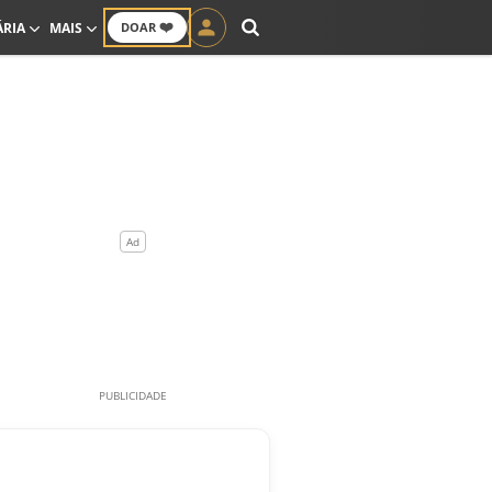
❤️
ÁRIA
MAIS
DOAR