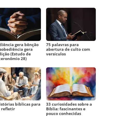
iência gera bênção
75 palavras para
sobediência gera
abertura de culto com
ição (Estudo de
versículos
teronômio 28)
istórias bíblicas para
33 curiosidades sobre a
 refletir
Bíblia: fascinantes e
pouco conhecidas