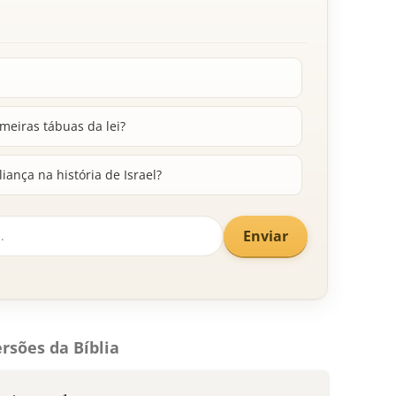
meiras tábuas da lei?
liança na história de Israel?
Enviar
rsões da Bíblia