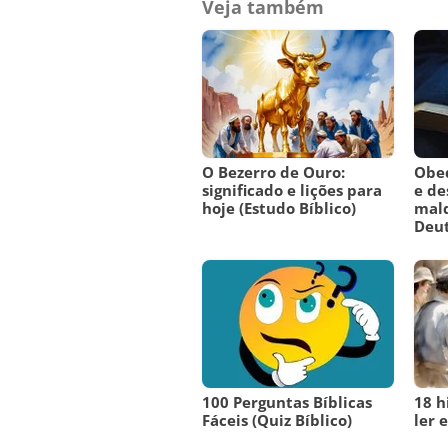
Veja também
O Bezerro de Ouro:
Obed
significado e lições para
e de
hoje (Estudo Bíblico)
mald
Deu
100 Perguntas Bíblicas
18 h
Fáceis (Quiz Bíblico)
ler e