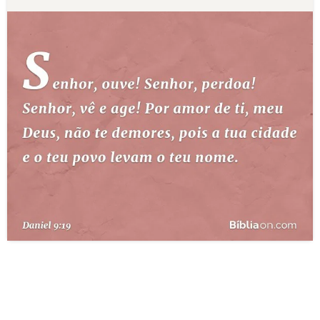
10 MANDAMENTOS
ESTUDOS BÍBLICOS
ESBOÇOS DE PREGAÇÃO
TEMAS
PERGUNTE À BÍBLIA
IA
TERMO BÍBLICO
JOGOS
QUEM SOMOS
LOJA BÍBLIAON