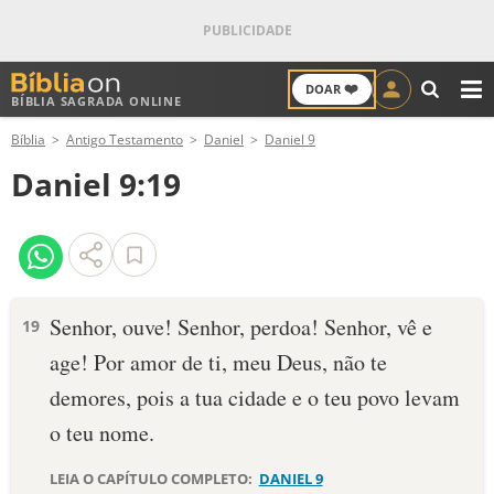
❤️
DOAR
BÍBLIA SAGRADA ONLINE
M
Bíblia
Antigo Testamento
Daniel
Daniel 9
ANTIGO TESTAMENTO
Daniel 9:19
NOVO TESTAMENTO
VERSÍCULOS
VERSÍCULO DO DIA
Senhor, ouve! Senhor, perdoa! Senhor, vê e
19
age! Por amor de ti, meu Deus, não te
PALAVRA DO DIA
demores, pois a tua cidade e o teu povo levam
SALMO DO DIA
o teu nome.
DEVOCIONAL DIÁRIO
LEIA O CAPÍTULO COMPLETO:
DANIEL 9