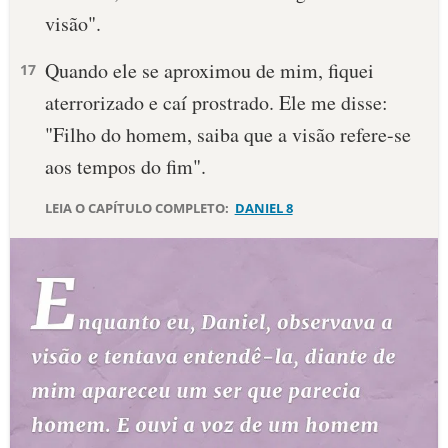
visão".
10 MANDAMENTOS
Quando ele se aproximou de mim, fiquei
17
ESTUDOS BÍBLICOS
aterrorizado e caí prostrado. Ele me disse:
"Filho do homem, saiba que a visão refere-se
ESBOÇOS DE PREGAÇÃO
aos tempos do fim".
TEMAS
LEIA O CAPÍTULO COMPLETO:
DANIEL 8
PERGUNTE À BÍBLIA
IA
TERMO BÍBLICO
JOGOS
QUEM SOMOS
LOJA BÍBLIAON