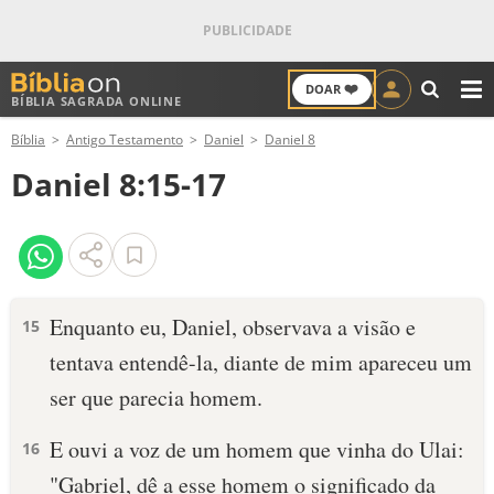
❤️
DOAR
BÍBLIA SAGRADA ONLINE
M
Bíblia
Antigo Testamento
Daniel
Daniel 8
ANTIGO TESTAMENTO
Daniel 8:15-17
NOVO TESTAMENTO
VERSÍCULOS
VERSÍCULO DO DIA
Enquanto eu, Daniel, observava a visão e
15
tentava entendê-la, diante de mim apareceu um
PALAVRA DO DIA
ser que parecia homem.
SALMO DO DIA
E ouvi a voz de um homem que vinha do Ulai:
16
DEVOCIONAL DIÁRIO
"Gabriel, dê a esse homem o significado da