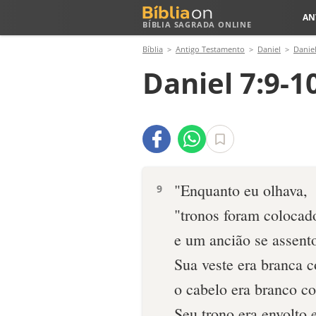
AN
BÍBLIA SAGRADA ONLINE
Bíblia
Antigo Testamento
Daniel
Daniel
Daniel 7:9-1
"Enquanto eu olhava,
9
"tronos foram colocad
e um ancião se assent
Sua veste era branca 
o cabelo era branco co
Seu trono era envolto 