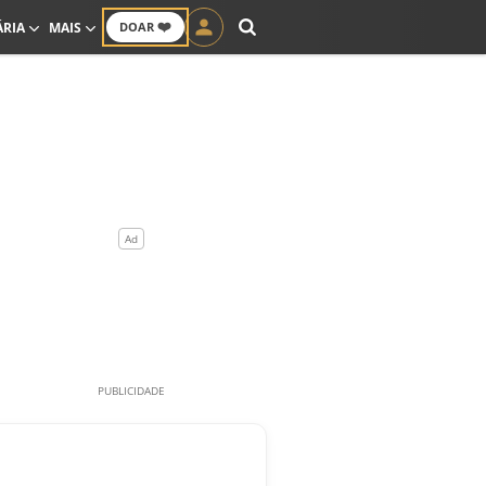
❤️
ÁRIA
MAIS
DOAR