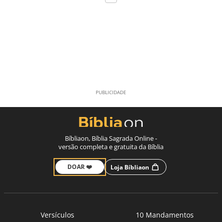
Bíbliaon, Bíblia Sagrada Online -
versão completa e gratuita da Bíblia
DOAR ❤️
Loja Bíbliaon
Versículos
10 Mandamentos