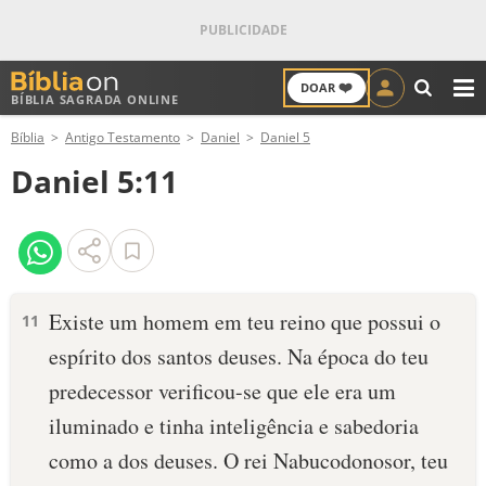
❤️
DOAR
BÍBLIA SAGRADA ONLINE
M
Bíblia
Antigo Testamento
Daniel
Daniel 5
ANTIGO TESTAMENTO
Daniel 5:11
NOVO TESTAMENTO
VERSÍCULOS
VERSÍCULO DO DIA
Existe um homem em teu reino que possui o
11
espírito dos santos deuses. Na época do teu
PALAVRA DO DIA
predecessor verificou-se que ele era um
SALMO DO DIA
iluminado e tinha inteligência e sabe­doria
como a dos deuses. O rei Nabucodonosor, teu
DEVOCIONAL DIÁRIO