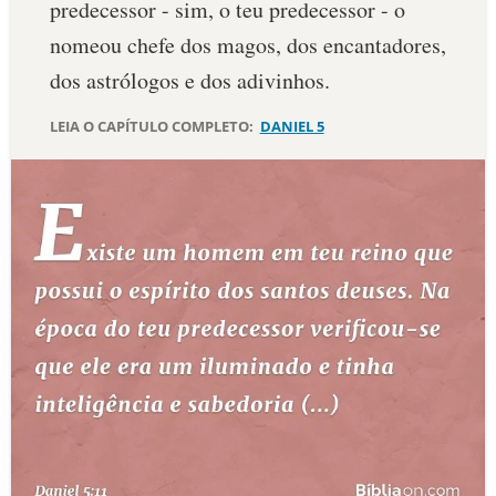
predecessor - sim, o teu predecessor - o
10 MANDAMENTOS
nomeou chefe dos magos, dos encantadores,
dos astrólogos e dos adivinhos.
ESTUDOS BÍBLICOS
LEIA O CAPÍTULO COMPLETO:
DANIEL 5
ESBOÇOS DE PREGAÇÃO
TEMAS
PERGUNTE À BÍBLIA
IA
TERMO BÍBLICO
JOGOS
QUEM SOMOS
LOJA BÍBLIAON