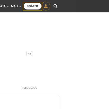
❤️
ÁRIA
MAIS
DOAR