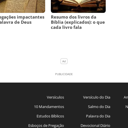
egações impactantes
Resumo dos livros da
alavra de Deus
Bíblia (explicados): o que
cada livro fala
Versículos
Versículo do Dia
An
10 Mandamentos
Salmo do Dia
N
Estudos Bíblicos
Palavra do Dia
Esboços de Pregação
Devocional Diário