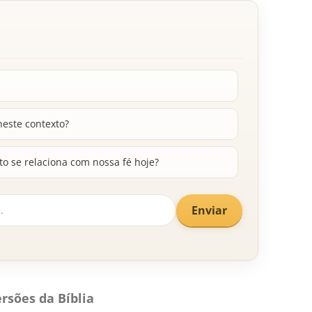
neste contexto?
 se relaciona com nossa fé hoje?
Enviar
rsões da Bíblia