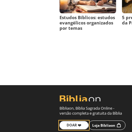
Estudos Bíblicos: estudos
5 pr
evangélicos organizados
da P
por temas
Bíbliaon, Bíblia Sagrada Online -
versão completa e gratuita da Bíblia
DOAR ❤️
Loja Bíbliaon