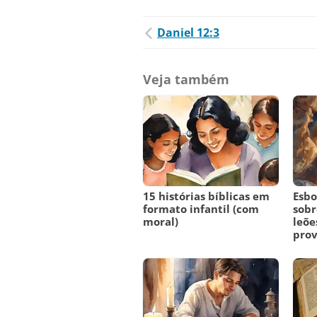
Daniel 12:3
Veja também
15 histórias bíblicas em
Esbo
formato infantil (com
sobr
moral)
leõe
pro