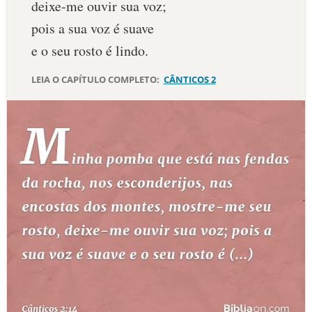
deixe-me ouvir sua voz;
10 MANDAMENTOS
pois a sua voz é suave
e o seu rosto é lindo.
ESTUDOS BÍBLICOS
LEIA O CAPÍTULO COMPLETO:
CÂNTICOS 2
ESBOÇOS DE PREGAÇÃO
TEMAS
PERGUNTE À BÍBLIA
IA
TERMO BÍBLICO
JOGOS
QUEM SOMOS
LOJA BÍBLIAON