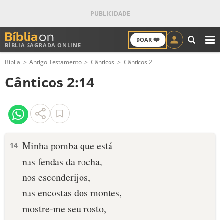
❤️
DOAR
BÍBLIA SAGRADA ONLINE
M
Bíblia
Antigo Testamento
Cânticos
Cânticos 2
ANTIGO TESTAMENTO
Cânticos 2:14
NOVO TESTAMENTO
VERSÍCULOS
VERSÍCULO DO DIA
Minha pomba que está
14
nas fendas da rocha,
PALAVRA DO DIA
nos esconderijos,
SALMO DO DIA
nas encostas dos montes,
mostre-me seu rosto,
DEVOCIONAL DIÁRIO