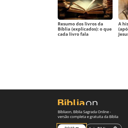
Resumo dos livros da
A hi
Bíblia (explicados): o que
(apó
cada livro fala
Jesu
Bíbliaon, Bíblia Sagrada Online -
versão completa e gratuita da Bíblia