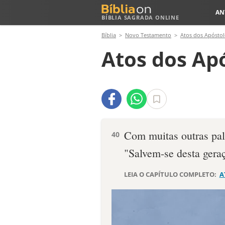
AN
BÍBLIA SAGRADA ONLINE
Bíblia
Novo Testamento
Atos dos Apóstol
Atos dos Apó
Com muitas outras pala
40
"Salvem-se desta gera
LEIA O CAPÍTULO COMPLETO:
A