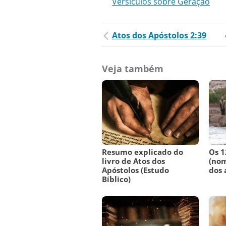
Versículos sobre Geração
Atos dos Apóstolos 2:39
Veja também
Resumo explicado do
Os 1
livro de Atos dos
(nom
Apóstolos (Estudo
dos 
Bíblico)