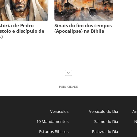
stória de Pedro
Sinais do fim dos tempos
stolo e discípulo de
(Apocalipse) na Bíblia
s)
Versículos
Versículo do Dia
An
10 Mandamentos
Salmo do Dia
N
Estudos Bíblicos
Palavra do Dia