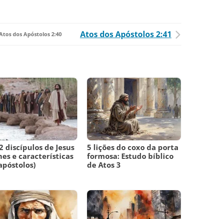
Atos dos Apóstolos 2:41
Atos dos Apóstolos 2:40
2 discípulos de Jesus
5 lições do coxo da porta
es e características
formosa: Estudo bíblico
apóstolos)
de Atos 3