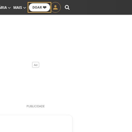
❤️
ÁRIA
MAIS
DOAR