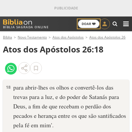
❤️
DOAR
BÍBLIA SAGRADA ONLINE
M
Bíblia
Novo Testamento
Atos dos Apóstolos
Atos dos Apóstolos 26
ANTIGO TESTAMENTO
Atos dos Apóstolos 26:18
NOVO TESTAMENTO
VERSÍCULOS
VERSÍCULO DO DIA
para abrir-lhes os olhos e convertê-los das
18
trevas para a luz, e do poder de Satanás para
PALAVRA DO DIA
Deus, a fim de que recebam o perdão dos
SALMO DO DIA
pecados e herança entre os que são santificados
pela fé em mim'.
DEVOCIONAL DIÁRIO