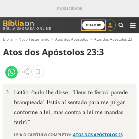
❤️
DOAR
BÍBLIA SAGRADA ONLINE
M
Bíblia
Novo Testamento
Atos dos Apóstolos
Atos dos Apóstolos 23
ANTIGO TESTAMENTO
Atos dos Apóstolos 23:3
NOVO TESTAMENTO
VERSÍCULOS
VERSÍCULO DO DIA
Então Paulo lhe disse: "Deus te ferirá, parede
3
branqueada! Estás aí sentado para me julgar
PALAVRA DO DIA
conforme a lei, mas contra a lei me mandas
SALMO DO DIA
ferir?"
DEVOCIONAL DIÁRIO
LEIA O CAPÍTULO COMPLETO:
ATOS DOS APÓSTOLOS 23