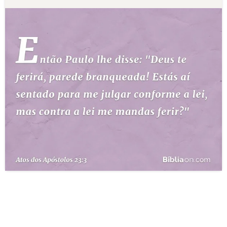
10 MANDAMENTOS
ESTUDOS BÍBLICOS
ESBOÇOS DE PREGAÇÃO
TEMAS
PERGUNTE À BÍBLIA
IA
TERMO BÍBLICO
JOGOS
QUEM SOMOS
LOJA BÍBLIAON