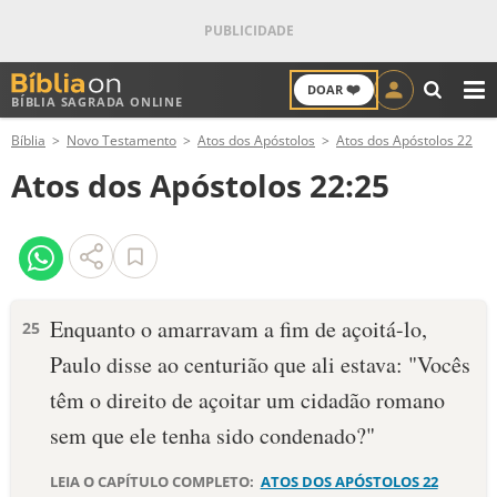
❤️
DOAR
BÍBLIA SAGRADA ONLINE
M
Bíblia
Novo Testamento
Atos dos Apóstolos
Atos dos Apóstolos 22
ANTIGO TESTAMENTO
Atos dos Apóstolos 22:25
NOVO TESTAMENTO
VERSÍCULOS
VERSÍCULO DO DIA
Enquanto o amarravam a fim de açoitá-lo,
25
Paulo disse ao centurião que ali estava: "Vocês
PALAVRA DO DIA
têm o direito de açoitar um cidadão romano
SALMO DO DIA
sem que ele tenha sido condenado?"
DEVOCIONAL DIÁRIO
LEIA O CAPÍTULO COMPLETO:
ATOS DOS APÓSTOLOS 22