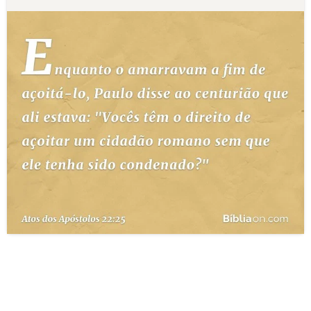
10 MANDAMENTOS
ESTUDOS BÍBLICOS
ESBOÇOS DE PREGAÇÃO
TEMAS
PERGUNTE À BÍBLIA
IA
TERMO BÍBLICO
JOGOS
QUEM SOMOS
LOJA BÍBLIAON