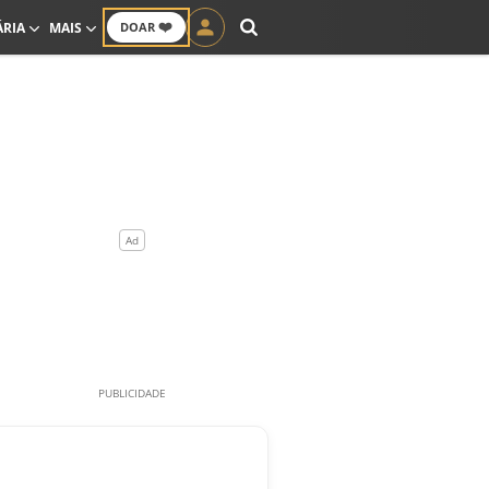
❤️
ÁRIA
MAIS
DOAR