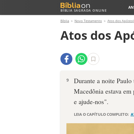
AN
BÍBLIA SAGRADA ONLINE
Bíblia
Novo Testamento
Atos dos Apóstol
Atos dos Apó
Durante a noite Paulo
9
Macedônia estava em p
e ajude-nos".
LEIA O CAPÍTULO COMPLETO:
A