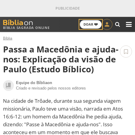
❤️
DOAR
BÍBLIA SAGRADA ONLINE
M
Bíblia
ANTIGO TESTAMENTO
Passa a Macedônia e ajuda-
NOVO TESTAMENTO
nos: Explicação da visão de
Paulo (Estudo Bíblico)
VERSÍCULOS
Equipe do Bíbliaon
VERSÍCULO DO DIA
Criado e revisado pelos nossos editores
PALAVRA DO DIA
Na cidade de Trôade, durante sua segunda viagem
missionária, Paulo teve uma visão, narrada em Atos
SALMO DO DIA
16:6-12: um homem da Macedônia lhe pedia ajuda,
dizendo: "Passe à Macedônia e ajuda-nos". Isso
DEVOCIONAL DIÁRIO
aconteceu em um momento em que ele buscava