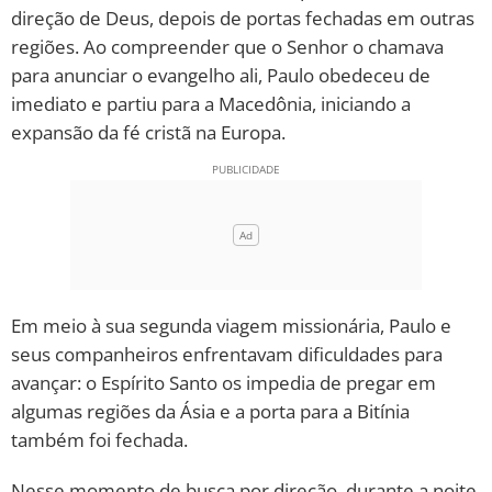
direção de Deus, depois de portas fechadas em outras
10 MANDAMENTOS
regiões. Ao compreender que o Senhor o chamava
para anunciar o evangelho ali, Paulo obedeceu de
ESTUDOS BÍBLICOS
imediato e partiu para a Macedônia, iniciando a
expansão da fé cristã na Europa.
ESBOÇOS DE PREGAÇÃO
TEMAS
PERGUNTE À BÍBLIA
IA
TERMO BÍBLICO
Em meio à sua segunda viagem missionária, Paulo e
JOGOS
seus companheiros enfrentavam dificuldades para
QUEM SOMOS
avançar: o Espírito Santo os impedia de pregar em
algumas regiões da Ásia e a porta para a Bitínia
LOJA BÍBLIAON
também foi fechada.
Nesse momento de busca por direção, durante a noite,