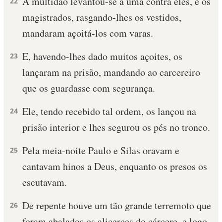
A multidão levantou-se à uma contra eles, e os
22
magistrados, rasgando-lhes os vestidos,
mandaram açoitá-los com varas.
E, havendo-lhes dado muitos açoites, os
23
lançaram na prisão, mandando ao carcereiro
que os guardasse com segurança.
Ele, tendo recebido tal ordem, os lançou na
24
prisão interior e lhes segurou os pés no tronco.
Pela meia-noite Paulo e Silas oravam e
25
cantavam hinos a Deus, enquanto os presos os
escutavam.
De repente houve um tão grande terremoto que
26
foram abalados os alicerces do cárcere, e logo