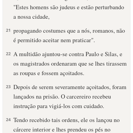
"Estes homens são judeus e estão perturbando
10 MANDAMENTOS
a nossa cidade,
ESTUDOS BÍBLICOS
propagando costumes que a nós, romanos, não
21
é permitido aceitar nem praticar".
ESBOÇOS DE PREGAÇÃO
A multidão ajuntou-se contra Paulo e Silas, e
22
TEMAS
os magistrados ordenaram que se lhes tirassem
PERGUNTE À BÍBLIA
as roupas e fossem açoitados.
IA
Depois de serem severamente açoitados, foram
TERMO BÍBLICO
23
JOGOS
lançados na prisão. O carcereiro recebeu
QUEM SOMOS
instrução para vigiá-los com cuidado.
LOJA BÍBLIAON
Tendo recebido tais ordens, ele os lançou no
24
cárcere interior e lhes prendeu os pés no