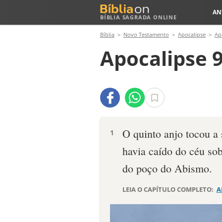
AN
BÍBLIA SAGRADA ONLINE
Bíblia
Novo Testamento
Apocalipse
Ap
Apocalipse 9
O quinto anjo tocou a 
1
havia caído do céu sobr
do poço do Abismo.
LEIA O CAPÍTULO COMPLETO:
A