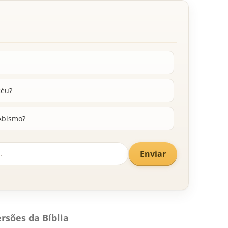
céu?
 Abismo?
Enviar
rsões da Bíblia