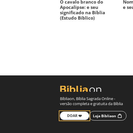
O cavalo branco do
Nome
Apocalipse: e seu
e se
significado na Bíblia
(Estudo Bíblico)
Bíbliaon, Bíblia Sagrada Online -
versão completa e gratuita da Bíblia
DOAR ❤️
Loja Bíbliaon