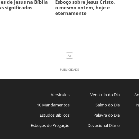
s de Jesus na Bíblia
Esboço sobre Jesus Cristo,
us significados
o mesmo ontem, hoje e
eternamente
Versículos
Versículo do Dia
An
10 Mandamentos
Salmo do Dia
N
Estudos Bíblicos
Palavra do Dia
Esboços de Pregação
Devocional Diário