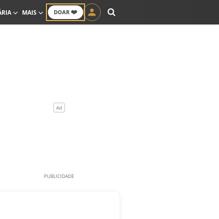
❤️
ÁRIA
MAIS
DOAR