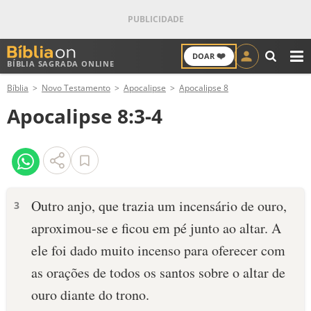
❤️
DOAR
BÍBLIA SAGRADA ONLINE
M
Bíblia
Novo Testamento
Apocalipse
Apocalipse 8
ANTIGO TESTAMENTO
Apocalipse 8:3-4
NOVO TESTAMENTO
VERSÍCULOS
VERSÍCULO DO DIA
Outro anjo, que trazia um incensário de ouro,
3
aproximou-se e ficou em pé junto ao altar. A
PALAVRA DO DIA
ele foi dado muito incenso para oferecer com
SALMO DO DIA
as orações de todos os santos sobre o altar de
ouro diante do trono.
DEVOCIONAL DIÁRIO