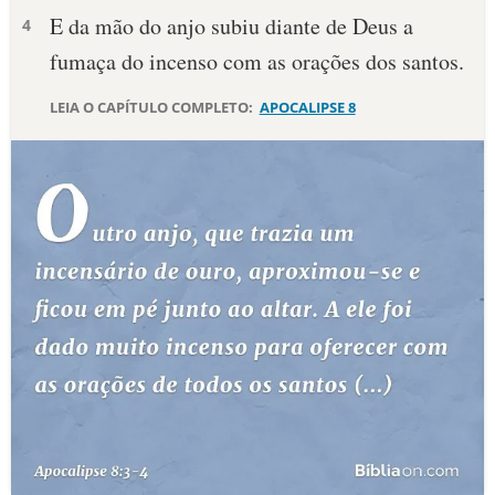
E da mão do anjo subiu diante de Deus a
4
10 MANDAMENTOS
fumaça do incenso com as orações dos santos.
ESTUDOS BÍBLICOS
LEIA O CAPÍTULO COMPLETO:
APOCALIPSE 8
ESBOÇOS DE PREGAÇÃO
TEMAS
PERGUNTE À BÍBLIA
IA
TERMO BÍBLICO
JOGOS
QUEM SOMOS
LOJA BÍBLIAON