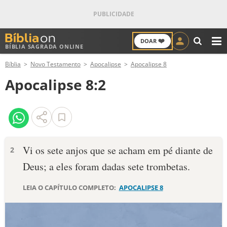
❤️
DOAR
BÍBLIA SAGRADA ONLINE
M
Bíblia
Novo Testamento
Apocalipse
Apocalipse 8
ANTIGO TESTAMENTO
Apocalipse 8:2
NOVO TESTAMENTO
VERSÍCULOS
VERSÍCULO DO DIA
Vi os sete anjos que se acham em pé diante de
2
Deus; a eles foram dadas sete trombetas.
PALAVRA DO DIA
LEIA O CAPÍTULO COMPLETO:
APOCALIPSE 8
SALMO DO DIA
DEVOCIONAL DIÁRIO