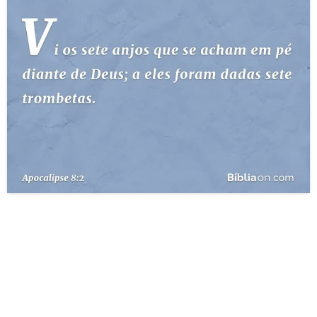
10 MANDAMENTOS
ESTUDOS BÍBLICOS
ESBOÇOS DE PREGAÇÃO
TEMAS
PERGUNTE À BÍBLIA
IA
TERMO BÍBLICO
JOGOS
QUEM SOMOS
LOJA BÍBLIAON