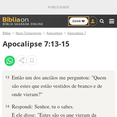
❤️
DOAR
BÍBLIA SAGRADA ONLINE
M
Bíblia
Novo Testamento
Apocalipse
Apocalipse 7
ANTIGO TESTAMENTO
Apocalipse 7:13-15
NOVO TESTAMENTO
VERSÍCULOS
VERSÍCULO DO DIA
Então um dos anciãos me perguntou: "Quem
13
são estes que estão vestidos de branco e de
PALAVRA DO DIA
onde vieram?"
SALMO DO DIA
Respondi: Senhor, tu o sabes.
14
DEVOCIONAL DIÁRIO
E ele disse: "Estes são os que vieram da