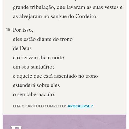
grande tribulação, que lavaram as suas vestes e
10 MANDAMENTOS
as alvejaram no sangue do Cordeiro.
ESTUDOS BÍBLICOS
Por isso,
15
eles estão diante do trono
ESBOÇOS DE PREGAÇÃO
de Deus
TEMAS
e o servem dia e noite
em seu santuário;
PERGUNTE À BÍBLIA
IA
e aquele que está assentado no trono
estenderá sobre eles
TERMO BÍBLICO
JOGOS
o seu tabernáculo.
QUEM SOMOS
LEIA O CAPÍTULO COMPLETO:
APOCALIPSE 7
LOJA BÍBLIAON