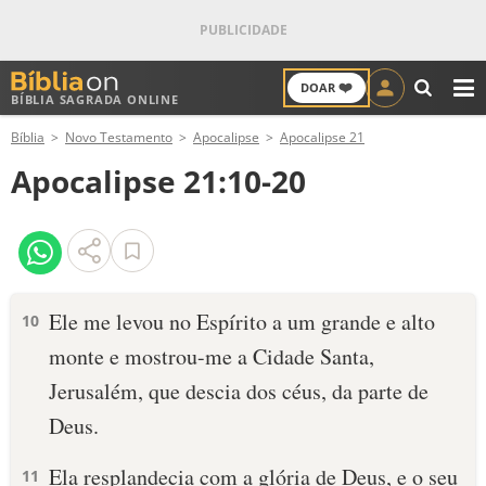
❤️
DOAR
BÍBLIA SAGRADA ONLINE
M
Bíblia
Novo Testamento
Apocalipse
Apocalipse 21
ANTIGO TESTAMENTO
Apocalipse 21:10-20
NOVO TESTAMENTO
VERSÍCULOS
VERSÍCULO DO DIA
Ele me levou no Espírito a um grande e alto
10
monte e mostrou-me a Cidade Santa,
PALAVRA DO DIA
Jerusalém, que descia dos céus, da parte de
SALMO DO DIA
Deus.
DEVOCIONAL DIÁRIO
Ela resplandecia com a glória de Deus, e o seu
11