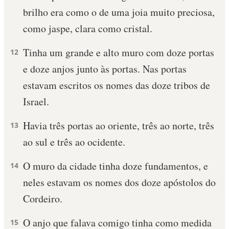
brilho era como o de uma joia muito preciosa,
10 MANDAMENTOS
como jaspe, clara como cristal.
ESTUDOS BÍBLICOS
Tinha um grande e alto muro com doze portas
12
e doze anjos junto às portas. Nas portas
ESBOÇOS DE PREGAÇÃO
estavam escritos os nomes das doze tribos de
TEMAS
Israel.
PERGUNTE À BÍBLIA
Havia três portas ao oriente, três ao norte, três
13
IA
ao sul e três ao ocidente.
TERMO BÍBLICO
JOGOS
O muro da cidade tinha doze fundamentos, e
14
QUEM SOMOS
neles estavam os nomes dos doze apóstolos do
Cordeiro.
LOJA BÍBLIAON
O anjo que falava comigo tinha como medida
15