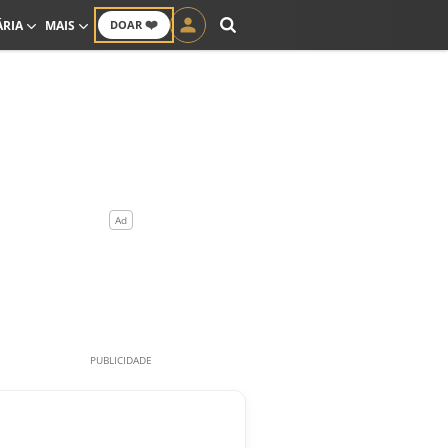
❤️
ÁRIA
MAIS
DOAR