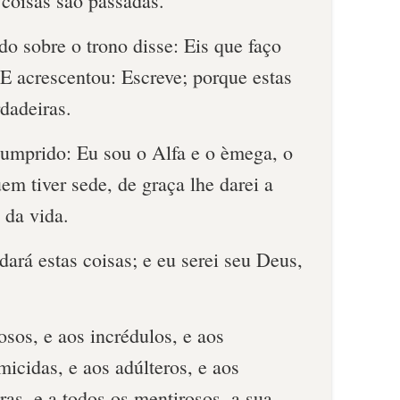
 coisas são passadas.
do sobre o trono disse: Eis que faço
 E acrescentou: Escreve; porque estas
rdadeiras.
cumprido: Eu sou o Alfa e o èmega, o
uem tiver sede, de graça lhe darei a
 da vida.
ará estas coisas; e eu serei seu Deus,
sos, e aos incrédulos, e aos
icidas, e aos adúlteros, e aos
atras, e a todos os mentirosos, a sua