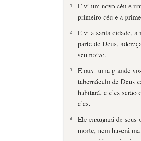
E vi um novo céu e um
1
primeiro céu e a primei
E vi a santa cidade, a
2
parte de Deus, adereç
seu noivo.
E ouvi uma grande voz,
3
tabernáculo de Deus e
habitará, e eles serã
eles.
Ele enxugará de seus 
4
morte, nem haverá mai