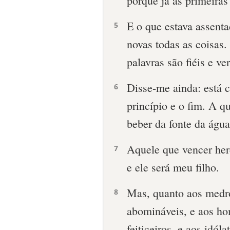
porque já as primeiras
E o que estava assenta
5
novas todas as coisas.
palavras são fiéis e ve
Disse-me ainda: está 
6
princípio e o fim. A q
beber da fonte da água
Aquele que vencer herd
7
e ele será meu filho.
Mas, quanto aos medro
8
abomináveis, e aos hom
feiticeiros, e aos idól