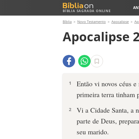
AN
BÍBLIA SAGRADA ONLINE
Bíblia
Novo Testamento
Apocalipse
Ap
Apocalipse 2
Então vi novos céus e 
1
primeira terra tinham 
Vi a Cidade Santa, a n
2
parte de Deus, prepar
seu marido.