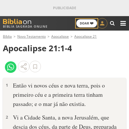
❤️
DOAR
BÍBLIA SAGRADA ONLINE
M
Bíblia
Novo Testamento
Apocalipse
Apocalipse 21
ANTIGO TESTAMENTO
Apocalipse 21:1-4
NOVO TESTAMENTO
VERSÍCULOS
VERSÍCULO DO DIA
Então vi novos céus e nova terra, pois o
1
primeiro céu e a primeira terra tinham
PALAVRA DO DIA
passado; e o mar já não existia.
SALMO DO DIA
Vi a Cidade Santa, a nova Jerusalém, que
2
DEVOCIONAL DIÁRIO
descia dos céus, da parte de Deus, preparada