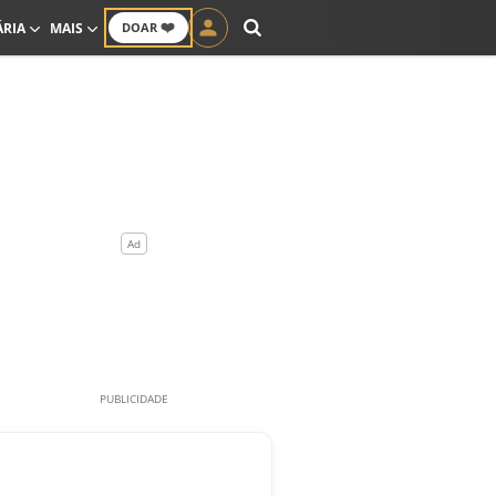
❤️
ÁRIA
MAIS
DOAR