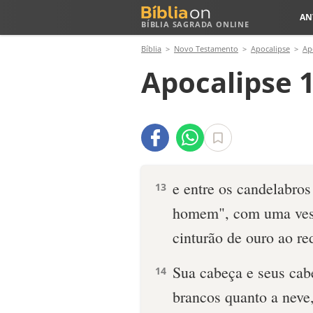
AN
BÍBLIA SAGRADA ONLINE
Bíblia
Novo Testamento
Apocalipse
Ap
Apocalipse 1
e entre os candelabro
13
homem", com uma vest
cinturão de ouro ao re
Sua cabeça e seus cab
14
brancos quanto a neve