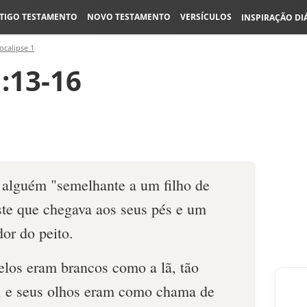
TIGO TESTAMENTO
NOVO TESTAMENTO
VERSÍCULOS
INSPIRAÇÃO DI
ocalipse 1
:13-16
s alguém "semelhante a um filho de
e que chegava aos seus pés e um
dor do peito.
elos eram brancos como a lã, tão
, e seus olhos eram como chama de