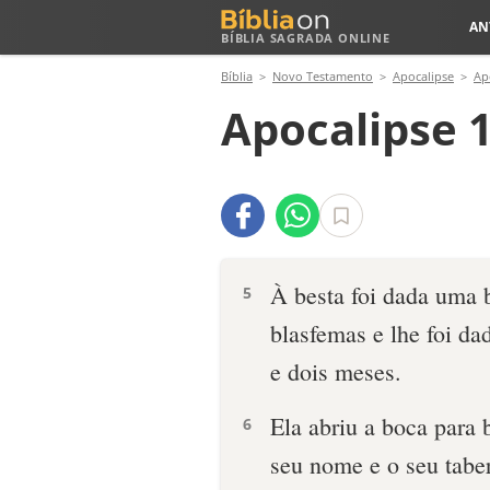
AN
BÍBLIA SAGRADA ONLINE
Bíblia
Novo Testamento
Apocalipse
Ap
Apocalipse 1
À besta foi dada uma b
5
blasfemas e lhe foi da
e dois meses.
Ela abriu a boca para
6
seu nome e o seu tabe