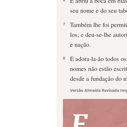
E abriu a boca em bla
seu nome e do seu tab
Também lhe foi permiti
7
los; e deu-se-lhe autor
e nação.
E adora-la-ão todos os
8
nomes não estão escrit
desde a fundação do 
Versão Almeida Revisada Imp