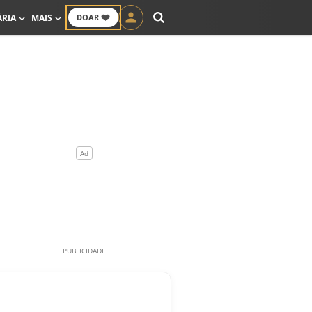
❤️
ÁRIA
MAIS
DOAR