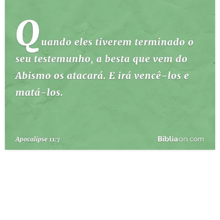
10 MANDAMENTOS
ESTUDOS BÍBLICOS
ESBOÇOS DE PREGAÇÃO
TEMAS
PERGUNTE À BÍBLIA
IA
TERMO BÍBLICO
JOGOS
QUEM SOMOS
LOJA BÍBLIAON