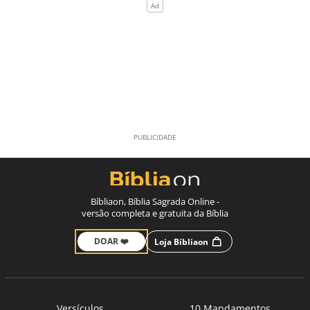
Bíbliaon, Bíblia Sagrada Online -
versão completa e gratuita da Bíblia
DOAR ❤️
Loja Bíbliaon
Versículos
10 Mandamentos