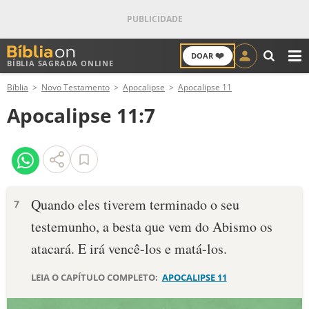
❤️
DOAR
BÍBLIA SAGRADA ONLINE
M
Bíblia
Novo Testamento
Apocalipse
Apocalipse 11
ANTIGO TESTAMENTO
Apocalipse 11:7
NOVO TESTAMENTO
VERSÍCULOS
VERSÍCULO DO DIA
Quando eles tiverem terminado o seu
7
testemunho, a besta que vem do Abismo os
PALAVRA DO DIA
atacará. E irá vencê-los e matá-los.
SALMO DO DIA
LEIA O CAPÍTULO COMPLETO:
APOCALIPSE 11
DEVOCIONAL DIÁRIO