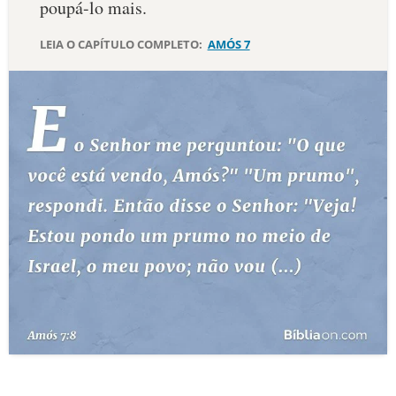
poupá-lo mais.
10 MANDAMENTOS
LEIA O CAPÍTULO COMPLETO:
AMÓS 7
ESTUDOS BÍBLICOS
ESBOÇOS DE PREGAÇÃO
TEMAS
PERGUNTE À BÍBLIA
IA
TERMO BÍBLICO
JOGOS
QUEM SOMOS
LOJA BÍBLIAON