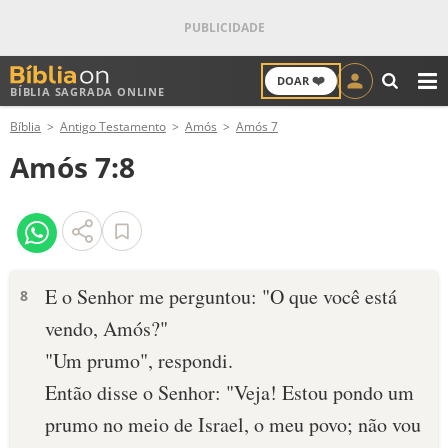
❤️
DOAR
BÍBLIA SAGRADA ONLINE
M
Bíblia
Antigo Testamento
Amós
Amós 7
ANTIGO TESTAMENTO
Amós 7:8
NOVO TESTAMENTO
VERSÍCULOS
VERSÍCULO DO DIA
E o Senhor me perguntou: "O que você está
8
vendo, Amós?"
PALAVRA DO DIA
"Um prumo", respondi.
SALMO DO DIA
Então disse o Senhor: "Veja! Estou pondo um
prumo no meio de Israel, o meu povo; não vou
DEVOCIONAL DIÁRIO