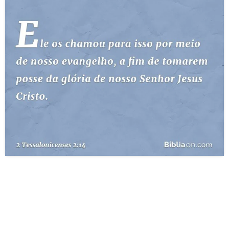
10 MANDAMENTOS
ESTUDOS BÍBLICOS
ESBOÇOS DE PREGAÇÃO
TEMAS
PERGUNTE À BÍBLIA
IA
TERMO BÍBLICO
JOGOS
QUEM SOMOS
LOJA BÍBLIAON