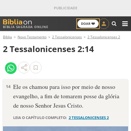
❤️
DOAR
BÍBLIA SAGRADA ONLINE
M
Bíblia
Novo Testamento
2 Tessalonicenses
2 Tessalonicenses 2
ANTIGO TESTAMENTO
2 Tessalonicenses 2:14
NOVO TESTAMENTO
VERSÍCULOS
VERSÍCULO DO DIA
Ele os chamou para isso por meio de nosso
14
evangelho, a fim de tomarem posse da glória
PALAVRA DO DIA
de nosso Senhor Jesus Cristo.
SALMO DO DIA
LEIA O CAPÍTULO COMPLETO:
2 TESSALONICENSES 2
DEVOCIONAL DIÁRIO