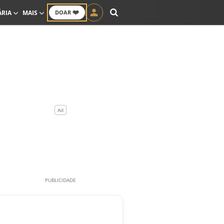
❤️
ÁRIA
MAIS
DOAR