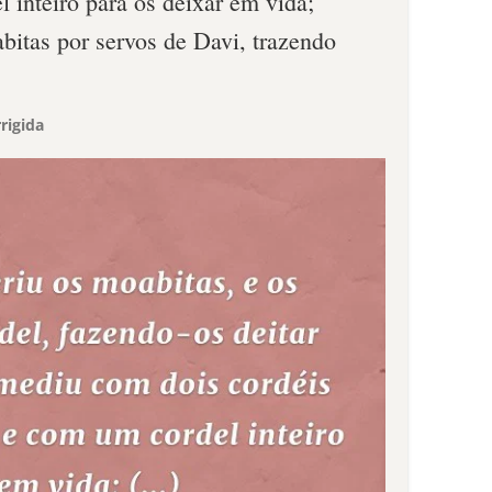
 inteiro para os deixar em vida;
bitas por servos de Davi, trazendo
rigida