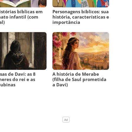
istórias bíblicas em
Personagens bíblicos: sua
ato infantil (com
história, características e
l)
importância
sas de Davi: as 8
A história de Merabe
eres do rei e as
(filha de Saul prometida
cubinas
a Davi)