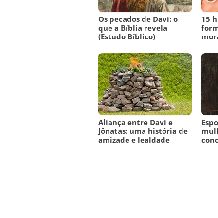
Os pecados de Davi: o
15 h
que a Bíblia revela
form
(Estudo Bíblico)
mora
Aliança entre Davi e
Espo
Jônatas: uma história de
mulh
amizade e lealdade
con