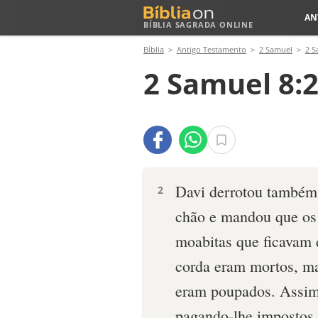
AN
BÍBLIA SAGRADA ONLINE
Bíblia
Antigo Testamento
2 Samuel
2 S
2 Samuel 8:
Davi derrotou também o
2
chão e mandou que os
moabitas que ficavam 
corda eram mor­tos, ma
eram poupados. Assim,
pagando-lhe impostos.