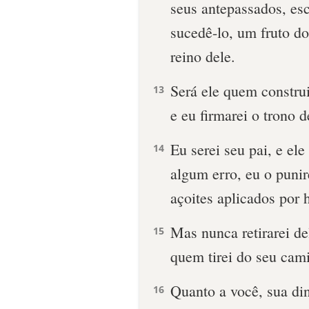
seus antepassados, esc
sucedê-lo, um fruto do
reino dele.
Será ele quem constr
13
e eu firmarei o trono d
Eu serei seu pai, e el
14
algum erro, eu o puni
açoites aplicados por
Mas nunca retirarei de
15
quem tirei do seu cam
Quanto a você, sua di
16