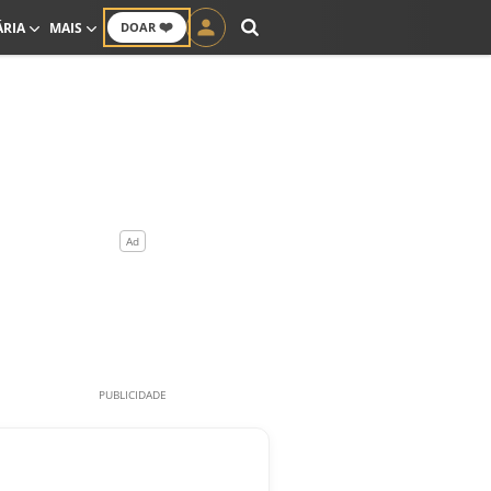
❤️
ÁRIA
MAIS
DOAR