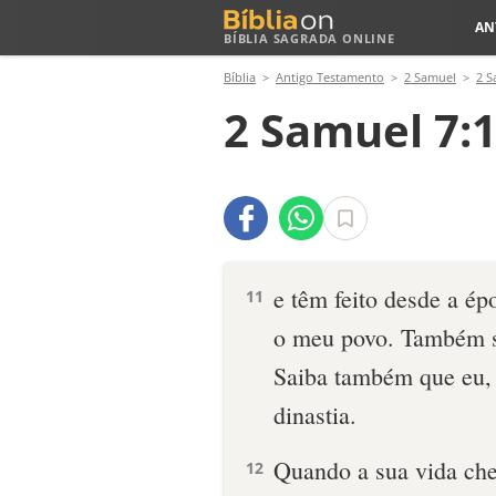
AN
BÍBLIA SAGRADA ONLINE
Bíblia
Antigo Testamento
2 Samuel
2 S
2 Samuel 7:
e têm feito desde a ép
11
o meu povo. Também su
Saiba tam­bém que eu, 
dinastia.
Quan­do a sua vida ch
12