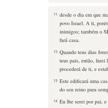
desde o dia em que ma
11
povo Israel. A ti, por
inimigos; também o 
fará casa.
Quando teus dias fore
12
teus pais, então, farei
procederá de ti, e esta
Este edificará uma ca
13
do seu reino para sem
Eu lhe serei por pai, e 
14