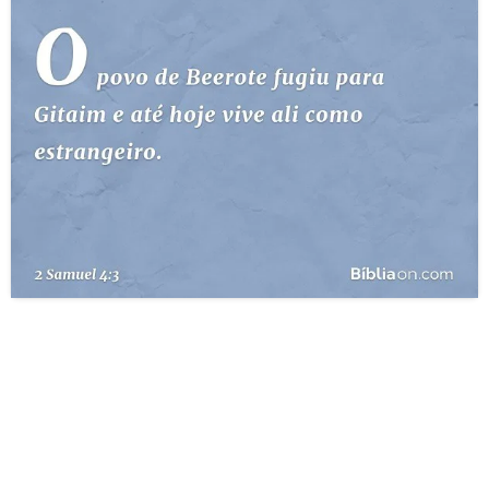
10 MANDAMENTOS
ESTUDOS BÍBLICOS
ESBOÇOS DE PREGAÇÃO
TEMAS
PERGUNTE À BÍBLIA
IA
TERMO BÍBLICO
JOGOS
QUEM SOMOS
LOJA BÍBLIAON