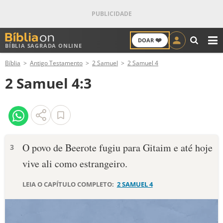
❤️
DOAR
BÍBLIA SAGRADA ONLINE
M
Bíblia
Antigo Testamento
2 Samuel
2 Samuel 4
ANTIGO TESTAMENTO
2 Samuel 4:3
NOVO TESTAMENTO
VERSÍCULOS
VERSÍCULO DO DIA
O povo de Beerote fugiu para Gitaim e até hoje
3
vive ali como estrangeiro.
PALAVRA DO DIA
LEIA O CAPÍTULO COMPLETO:
2 SAMUEL 4
SALMO DO DIA
DEVOCIONAL DIÁRIO