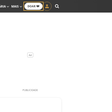
❤️
ÁRIA
MAIS
DOAR