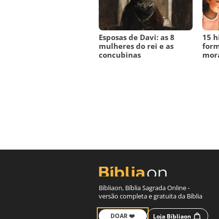
Esposas de Davi: as 8
15 h
mulheres do rei e as
form
concubinas
mora
Bíbliaon, Bíblia Sagrada Online -
versão completa e gratuita da Bíblia
DOAR ❤️
Loja Bíbliaon