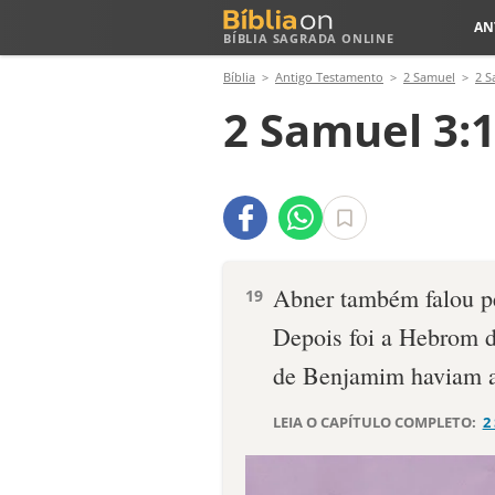
AN
BÍBLIA SAGRADA ONLINE
Bíblia
Antigo Testamento
2 Samuel
2 S
2 Samuel 3:
Abner também falou p
19
Depois foi a Hebrom di
de Benjamim haviam a
LEIA O CAPÍTULO COMPLETO:
2