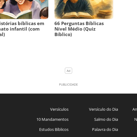
istórias bíblicas em
66 Perguntas Bíblicas
ato infantil (com
Nível Médio (Quiz
l)
Bíblico)
Versículos
Versículo do Dia
An
10 Mandamentos
Salmo do Dia
N
Estudos Bíblicos
Palavra do Dia