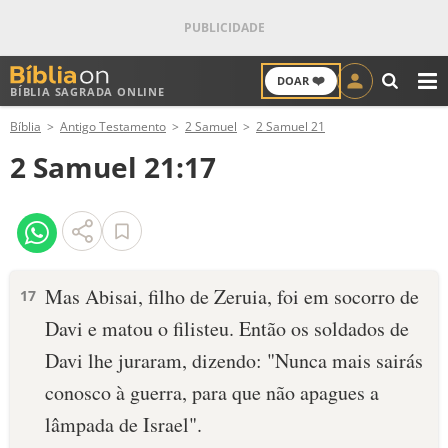
❤️
DOAR
BÍBLIA SAGRADA ONLINE
M
Bíblia
Antigo Testamento
2 Samuel
2 Samuel 21
ANTIGO TESTAMENTO
2 Samuel 21:17
NOVO TESTAMENTO
VERSÍCULOS
VERSÍCULO DO DIA
Mas Abisai, filho de Zeruia, foi em socorro de
17
Davi e matou o filisteu. Então os soldados de
PALAVRA DO DIA
Davi lhe juraram, dizendo: "Nunca mais sairás
SALMO DO DIA
conosco à guerra, para que não apagues a
lâmpada de Israel".
DEVOCIONAL DIÁRIO