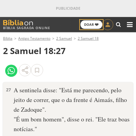
❤️
DOAR
BÍBLIA SAGRADA ONLINE
M
Bíblia
Antigo Testamento
2 Samuel
2 Samuel 18
ANTIGO TESTAMENTO
2 Samuel 18:27
NOVO TESTAMENTO
VERSÍCULOS
VERSÍCULO DO DIA
A sentinela disse: "Está me parecendo, pelo
27
jeito de correr, que o da frente é Aimaás, filho
PALAVRA DO DIA
de Zadoque".
SALMO DO DIA
"É um bom homem", disse o rei. "Ele traz boas
notícias."
DEVOCIONAL DIÁRIO