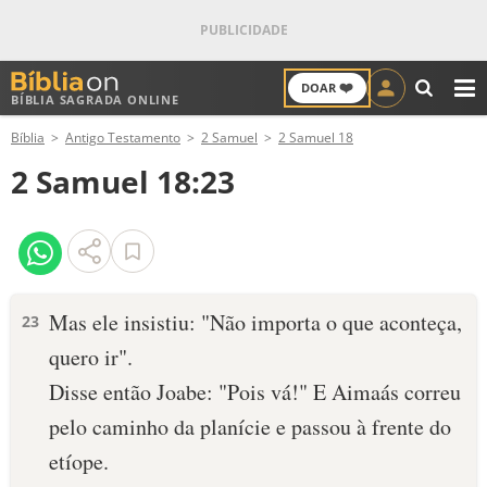
❤️
DOAR
BÍBLIA SAGRADA ONLINE
M
Bíblia
Antigo Testamento
2 Samuel
2 Samuel 18
ANTIGO TESTAMENTO
2 Samuel 18:23
NOVO TESTAMENTO
VERSÍCULOS
VERSÍCULO DO DIA
Mas ele insistiu: "Não importa o que aconteça,
23
quero ir".
PALAVRA DO DIA
Disse então Joabe: "Pois vá!" E Aimaás correu
SALMO DO DIA
pelo caminho da planície e passou à fren­te do
etíope.
DEVOCIONAL DIÁRIO