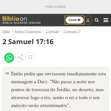
❤️
DOAR
BÍBLIA SAGRADA ONLINE
M
Bíblia
Antigo Testamento
2 Samuel
2 Samuel 17
ANTIGO TESTAMENTO
2 Samuel 17:16
NOVO TESTAMENTO
VERSÍCULOS
VERSÍCULO DO DIA
En­tão pediu que enviassem ­imediatamente esta
16
mensagem a Davi: "Não passe a noite nos
PALAVRA DO DIA
pontos de travessia do Jordão, no deserto, mas
SALMO DO DIA
atravesse logo o rio, senão o rei e todo o seu
exército serão extermina­dos".
DEVOCIONAL DIÁRIO