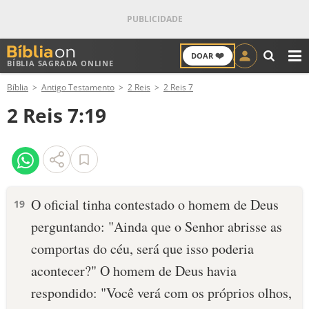
❤️
DOAR
BÍBLIA SAGRADA ONLINE
M
Bíblia
Antigo Testamento
2 Reis
2 Reis 7
ANTIGO TESTAMENTO
2 Reis 7:19
NOVO TESTAMENTO
VERSÍCULOS
VERSÍCULO DO DIA
O oficial tinha contestado o homem de Deus
19
perguntando: "Ainda que o Senhor abrisse as
PALAVRA DO DIA
comportas do céu, será que isso poderia
SALMO DO DIA
acontecer?" O homem de Deus havia
respondido: "Você verá com os próprios olhos,
DEVOCIONAL DIÁRIO