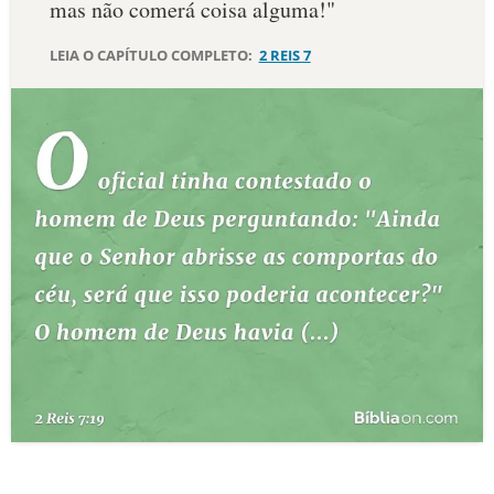
mas não comerá coisa alguma!"
10 MANDAMENTOS
LEIA O CAPÍTULO COMPLETO:
2 REIS 7
ESTUDOS BÍBLICOS
ESBOÇOS DE PREGAÇÃO
TEMAS
PERGUNTE À BÍBLIA
IA
TERMO BÍBLICO
JOGOS
QUEM SOMOS
LOJA BÍBLIAON