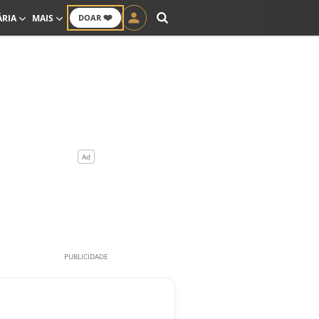
❤️
ÁRIA
MAIS
DOAR