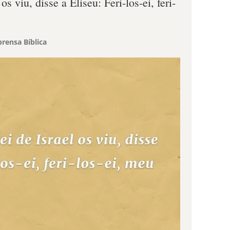
s viu, disse a Eliseu: Feri-los-ei, feri-
rensa Bíblica