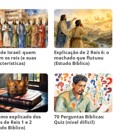
 de Israel: quem
Explicação de 2 Reis 6: o
m os reis (e suas
machado que flutuou
cterísticas)
(Estudo Bíblico)
mo explicado dos
70 Perguntas Bíblicas:
os de Reis 1 e 2
Quiz (nível difícil)
udo Bíblico)