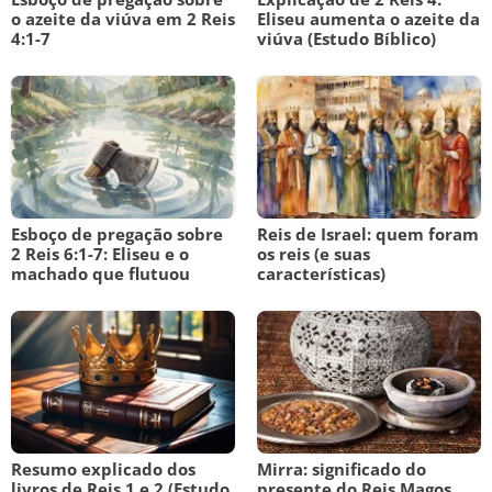
o azeite da viúva em 2 Reis
Eliseu aumenta o azeite da
4:1-7
viúva (Estudo Bíblico)
Esboço de pregação sobre
Reis de Israel: quem foram
2 Reis 6:1-7: Eliseu e o
os reis (e suas
machado que flutuou
características)
Resumo explicado dos
Mirra: significado do
livros de Reis 1 e 2 (Estudo
presente do Reis Magos