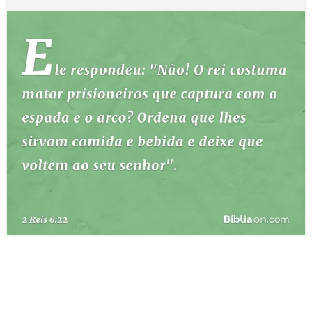
10 MANDAMENTOS
ESTUDOS BÍBLICOS
ESBOÇOS DE PREGAÇÃO
TEMAS
PERGUNTE À BÍBLIA
IA
TERMO BÍBLICO
JOGOS
QUEM SOMOS
LOJA BÍBLIAON