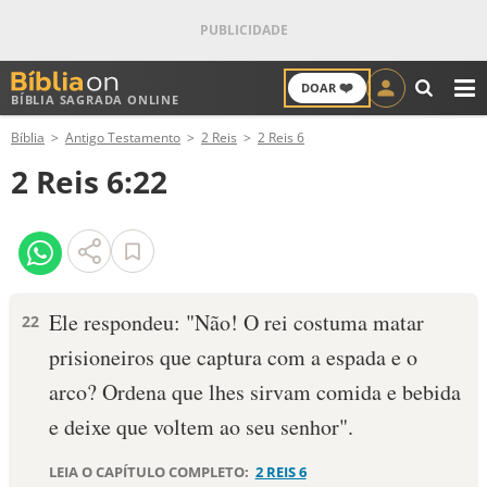
❤️
DOAR
BÍBLIA SAGRADA ONLINE
M
Bíblia
Antigo Testamento
2 Reis
2 Reis 6
ANTIGO TESTAMENTO
2 Reis 6:22
NOVO TESTAMENTO
VERSÍCULOS
VERSÍCULO DO DIA
Ele respondeu: "Não! O rei costuma matar
22
prisioneiros que captura com a espada e o
PALAVRA DO DIA
arco? Ordena que lhes sirvam comida e bebida
SALMO DO DIA
e deixe que voltem ao seu se­nhor".
DEVOCIONAL DIÁRIO
LEIA O CAPÍTULO COMPLETO:
2 REIS 6